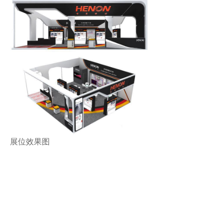
展位效果图
上一篇：
无
ꄴ
下一篇：
无
ꄲ