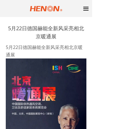
首页
끀
舒适给水系统
5月22日德国赫能全新风采亮相北
地暖采暖系统
京暖通展
供暖管道系统
5月22日德国赫能全新风采亮相北京暖
通展
燃气管道系统
互联管道系统
行业动态
赫能新闻
赫能简介
企业资质